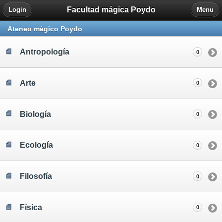
Facultad mágica Poydo
Login
Menu
Ateneo mágico Poydo
Antropología
0
Arte
0
Biología
0
Ecología
0
Filosofía
0
Física
0